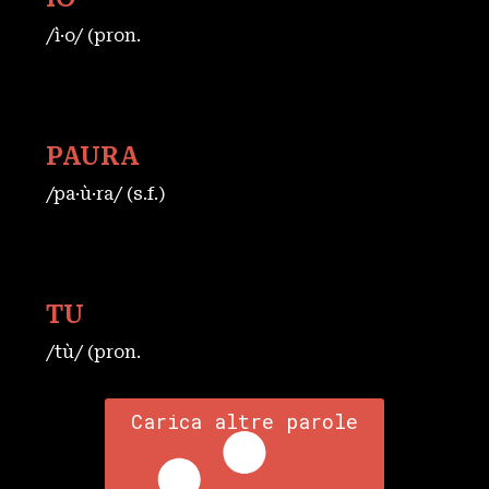
/ì·o/ (pron.
PAURA
/pa·ù·ra/ (s.f.)
TU
/tù/ (pron.
Carica altre parole