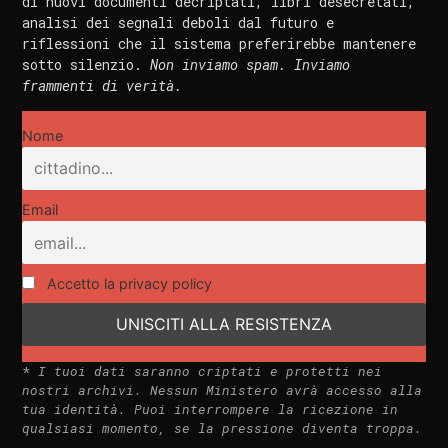
di nuovi documenti decriptati, libri desecretati,
analisi dei segnali deboli dal futuro e
riflessioni che il sistema preferirebbe mantenere
sotto silenzio.
Non inviamo spam. Inviamo
frammenti di verità.
Nome
Email
Accetto la privacy policy
*
I tuoi dati saranno criptati e protetti nei
nostri archivi. Nessun Ministero avrà accesso alla
tua identità. Puoi interrompere la ricezione in
qualsiasi momento, se la pressione diventa troppa.