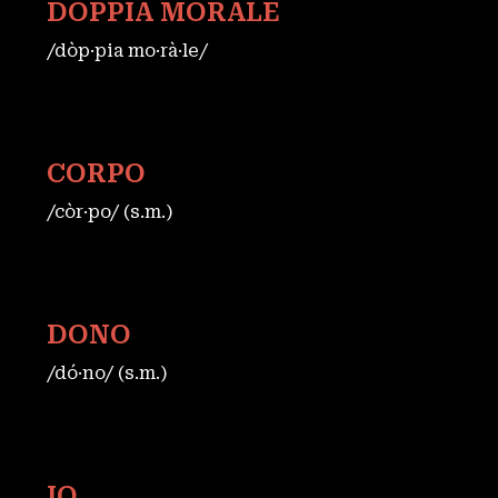
DOPPIA MORALE
/dòp·pia mo·rà·le/
CORPO
/còr·po/ (s.m.)
DONO
/dó·no/ (s.m.)
IO