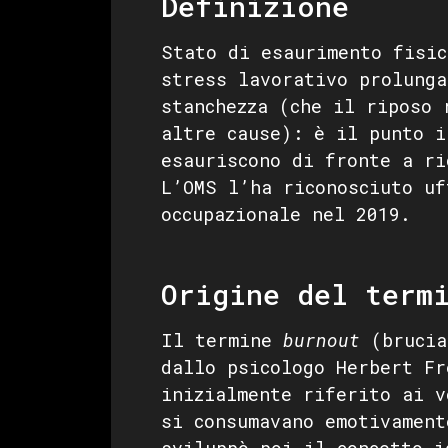
Definizione
Stato di esaurimento fisic
stress lavorativo prolunga
stanchezza (che il riposo 
altre cause): è il punto i
esauriscono di fronte a ri
L’OMS l’ha riconosciuto uf
occupazionale nel 2019.
Origine del term
Il termine
burnout
(brucia
dallo psicologo Herbert Fr
inizialmente riferito ai v
si consumavano emotivament
sviluppò poi il concetto i