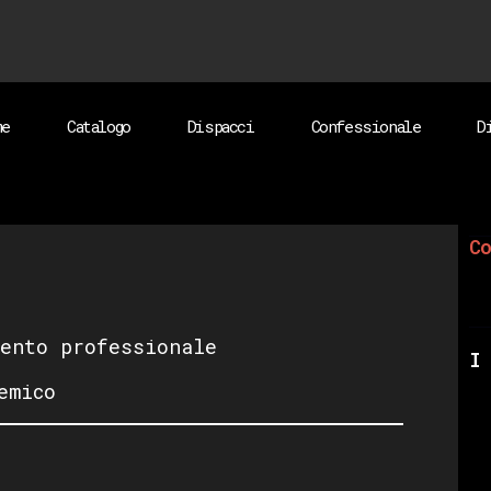
me
Catalogo
Dispacci
Confessionale
D
Co
ento professionale
I 
emico