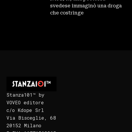
svedese immaginò una droga
che costringe
Stanza101™ by
VOVEO editore
c/o Kdope Srl
Via Bisceglie, 68
20152 Milano