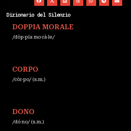
Dizionario del Silenzio
DOPPIA MORALE
/dòp·pia mo·rà·le/
CORPO
/còr·po/ (s.m.)
DONO
/dó·no/ (s.m.)