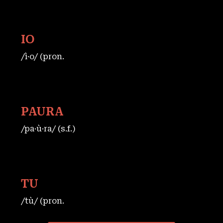
IO
/ì·o/ (pron.
PAURA
/pa·ù·ra/ (s.f.)
TU
/tù/ (pron.