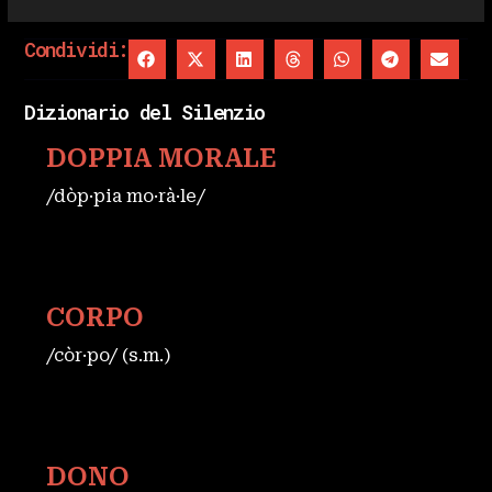
Condividi:
Dizionario del Silenzio
DOPPIA MORALE
/dòp·pia mo·rà·le/
CORPO
/còr·po/ (s.m.)
DONO