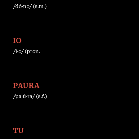
/dó·no/ (s.m.)
IO
/ì·o/ (pron.
PAURA
/pa·ù·ra/ (s.f.)
TU