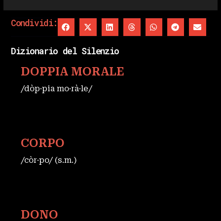
Condividi:
Dizionario del Silenzio
DOPPIA MORALE
/dòp·pia mo·rà·le/
CORPO
/còr·po/ (s.m.)
DONO