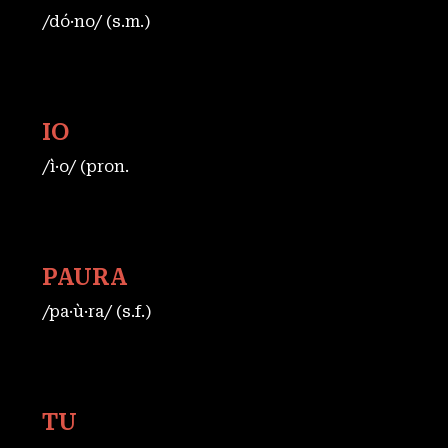
/dó·no/ (s.m.)
IO
/ì·o/ (pron.
PAURA
/pa·ù·ra/ (s.f.)
TU