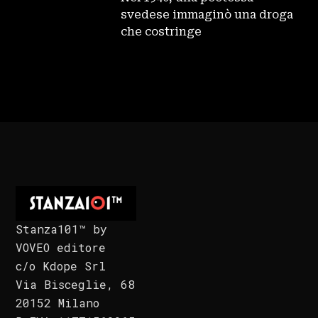
svedese immaginò una droga
che costringe
Stanza101™ by
VOVEO editore
c/o Kdope Srl
Via Bisceglie, 68
20152 Milano