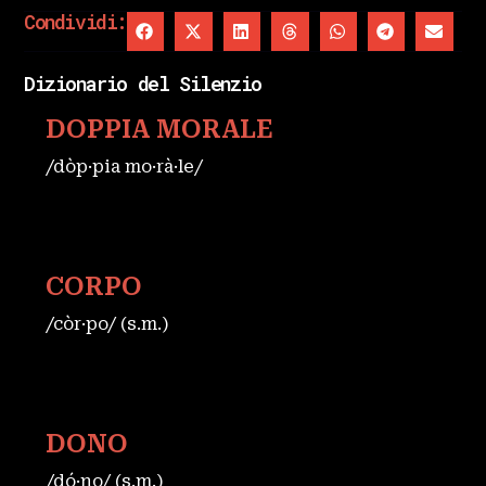
Condividi:
Dizionario del Silenzio
DOPPIA MORALE
/dòp·pia mo·rà·le/
CORPO
/còr·po/ (s.m.)
DONO
/dó·no/ (s.m.)