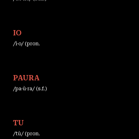
IO
/ì·o/ (pron.
PAURA
/pa·ù·ra/ (s.f.)
TU
/tù/ (pron.