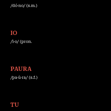
/dó·no/ (s.m.)
IO
/ì·o/ (pron.
PAURA
/pa·ù·ra/ (s.f.)
TU