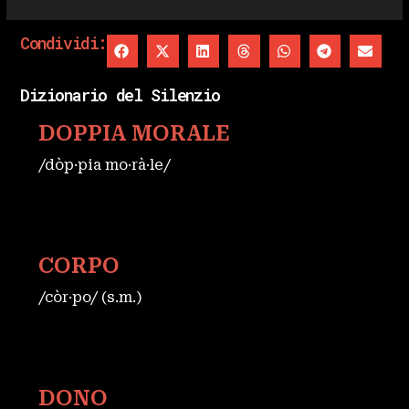
Condividi:
Dizionario del Silenzio
DOPPIA MORALE
/dòp·pia mo·rà·le/
CORPO
/còr·po/ (s.m.)
DONO