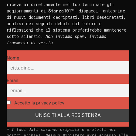
riceverai direttamente nel tuo terminale gli
aggiornamenti di
Stanza101™
: dispacci, anteprime
di nuovi documenti decriptati, libri desecretati,
analisi dei segnali deboli dal futuro e
riflessioni che il sistema preferirebbe mantenere
sotto silenzio.
Non inviamo spam. Inviamo
frammenti di verità.
Nome
Email
Accetto la privacy policy
*
I tuoi dati saranno criptati e protetti nei
nostri archivi. Nessun Ministero avrà accesso alla