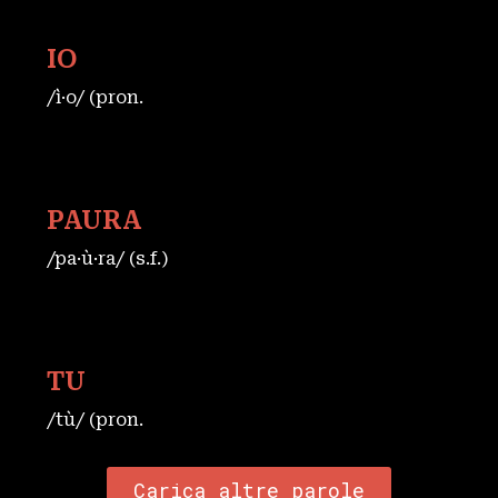
IO
/ì·o/ (pron.
PAURA
/pa·ù·ra/ (s.f.)
TU
/tù/ (pron.
Carica altre parole