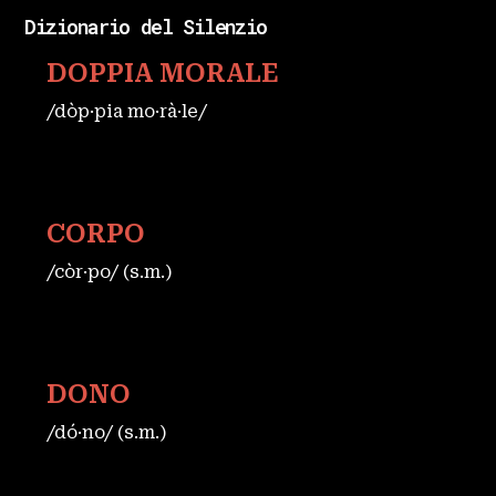
Dizionario del Silenzio
DOPPIA MORALE
/dòp·pia mo·rà·le/
CORPO
/còr·po/ (s.m.)
DONO
/dó·no/ (s.m.)