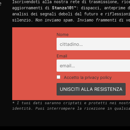
Iscrivendoti alla nostra rete di trasmissione, ric
e
aggiornamenti di
Stanza101™
: dispacci, anteprime d
analisi dei segnali deboli dal futuro e riflession
silenzio.
Non inviamo spam. Inviamo frammenti di v
Nome
Email
Accetto la privacy policy
*
I tuoi dati saranno criptati e protetti nei nost
identità. Puoi interrompere la ricezione in qualsi