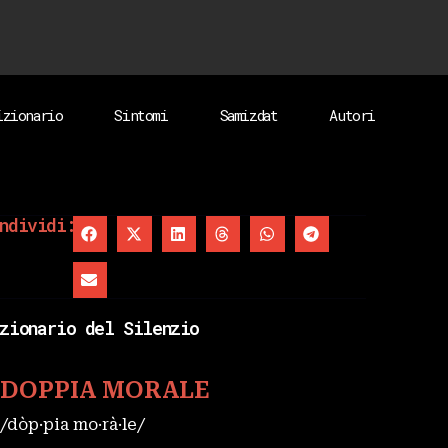
izionario
Sintomi
Samizdat
Autori
ndividi:
zionario del Silenzio
DOPPIA MORALE
/dòp·pia mo·rà·le/