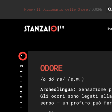
Home
/
Il Dizionario delle Ombre
/
ODORE
Ho
ODORE
/o·dó·re/
(s.m.)
Archeolingua:
Sensazione p
Gli odori sono legati alla
senso — un profumo può far