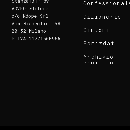
Stanza101™ by
Confessional
VOVEO editore
c/o Kdope Srl
Dizionario
Via Bisceglie, 68
Sintomi
20152 Milano
P.IVA 11771560965
Samizdat
Archivio
Proibito