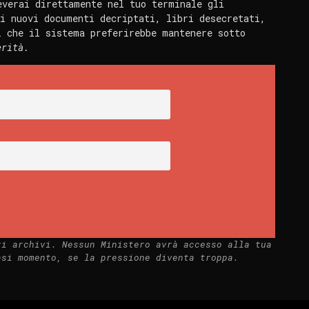
everai direttamente nel tuo terminale gli
i nuovi documenti decriptati, libri desecretati,
i che il sistema preferirebbe mantenere sotto
erità.
ri archivi. Nessun Ministero avrà accesso alla tua
asi momento, se la pressione diventa troppa.