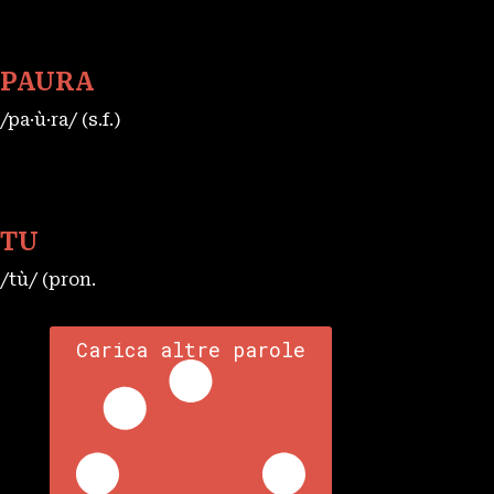
PAURA
/pa·ù·ra/ (s.f.)
TU
/tù/ (pron.
Carica altre parole