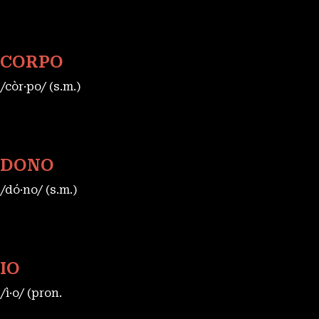
CORPO
/còr·po/ (s.m.)
DONO
/dó·no/ (s.m.)
IO
/ì·o/ (pron.