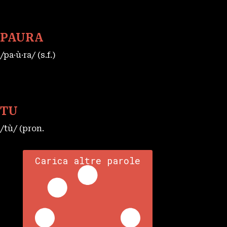
PAURA
/pa·ù·ra/ (s.f.)
TU
/tù/ (pron.
Carica altre parole