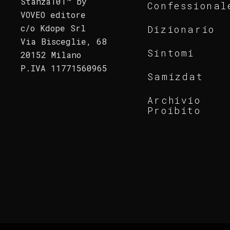
Stanza101™ by
Confessional
VOVEO editore
c/o Kdope Srl
Dizionario
Via Bisceglie, 68
Sintomi
20152 Milano
P.IVA 11771560965
Samizdat
Archivio
Proibito