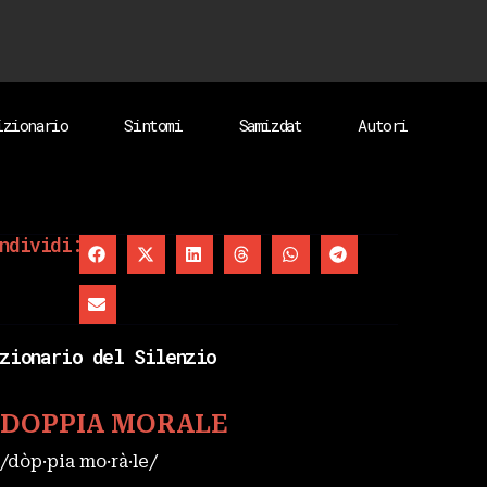
izionario
Sintomi
Samizdat
Autori
ndividi:
zionario del Silenzio
DOPPIA MORALE
/dòp·pia mo·rà·le/