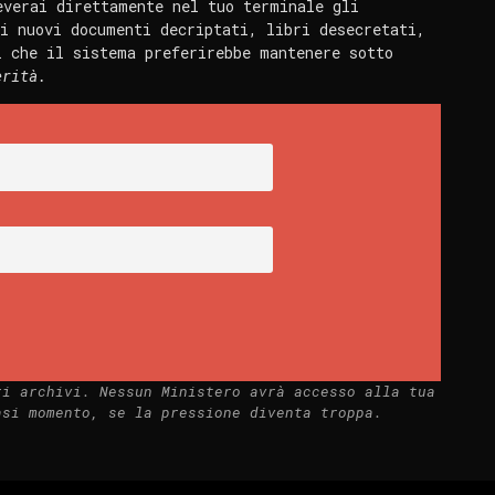
everai direttamente nel tuo terminale gli
i nuovi documenti decriptati, libri desecretati,
i che il sistema preferirebbe mantenere sotto
erità.
ri archivi. Nessun Ministero avrà accesso alla tua
asi momento, se la pressione diventa troppa.