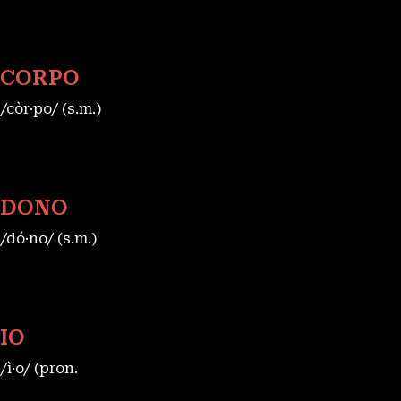
CORPO
/còr·po/ (s.m.)
DONO
/dó·no/ (s.m.)
IO
/ì·o/ (pron.