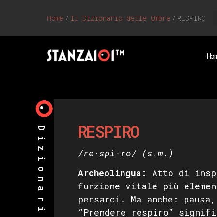
Home
/
Il Dizionario delle Ombre
/
RESPIRO
Ho
RESPIRO
/re·spì·ro/
(s.m.)
Archeolingua:
Atto di insp
funzione vitale più elemen
pensarci. Ma anche: pausa,
“Prendere respiro” signifi