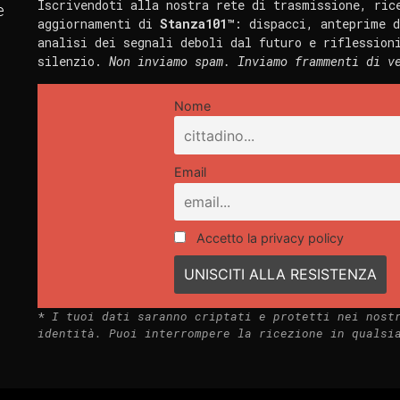
Iscrivendoti alla nostra rete di trasmissione, ric
e
aggiornamenti di
Stanza101™
: dispacci, anteprime d
analisi dei segnali deboli dal futuro e riflession
silenzio.
Non inviamo spam. Inviamo frammenti di v
Nome
Email
Accetto la privacy policy
*
I tuoi dati saranno criptati e protetti nei nost
identità. Puoi interrompere la ricezione in qualsi