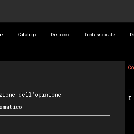
me
Catalogo
Dispacci
Confessionale
D
Co
zione dell’opinione
I 
ematico