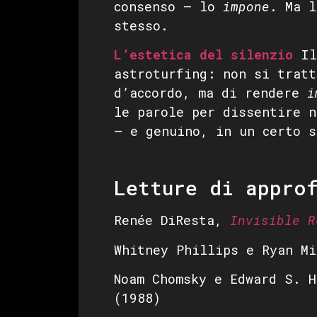
consenso — lo
impone
. Ma l
stesso.
L’estetica del silenzio
Il 
astroturfing: non si trat
d’accordo, ma di rendere
i
le parole per dissentire n
— e genuino, in un certo s
Letture di appro
Renée DiResta,
Invisible R
Whitney Phillips e Ryan M
Noam Chomsky e Edward S. 
(1988)