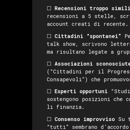
☐
Recensioni troppo simil
recensioni a 5 stelle, scr
account creati di recente.
☐
Cittadini “spontanei”
Pe
talk show, scrivono letter
ma risultano legate a grup
☐
Associazioni sconosciut
(“Cittadini per il Progres
Consapevoli”) che promuovo
☐
Esperti opportuni
“Studi
sostengono posizioni che c
li finanzia.
☐
Consenso improvviso
Su t
“tutti” sembrano d’accordo