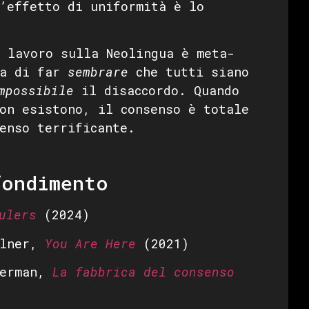
’effetto di uniformità è lo
lavoro sulla Neolingua è meta-
ta di far
sembrare
che tutti siano
mpossibile
il disaccordo. Quando
on esistono, il consenso è totale
enso terrificante.
fondimento
ulers
(2024)
ilner,
You Are Here
(2021)
Herman,
La fabbrica del consenso