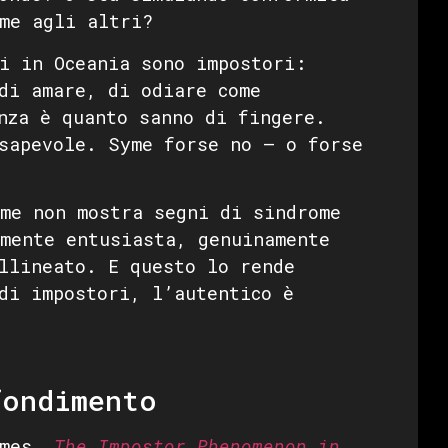
me agli altri?
i in Oceania sono impostori:
di amare, di odiare come
nza è quanto sanno di fingere.
sapevole. Syme forse no — o forse
e non mostra segni di sindrome
mente entusiasta, genuinamente
llineato. E questo lo rende
di impostori, l’autentico è
fondimento
Imes,
The Impostor Phenomenon in