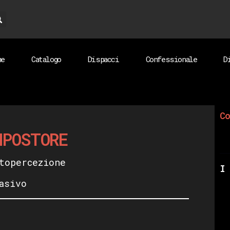
me
Catalogo
Dispacci
Confessionale
D
Co
MPOSTORE
topercezione
I 
asivo