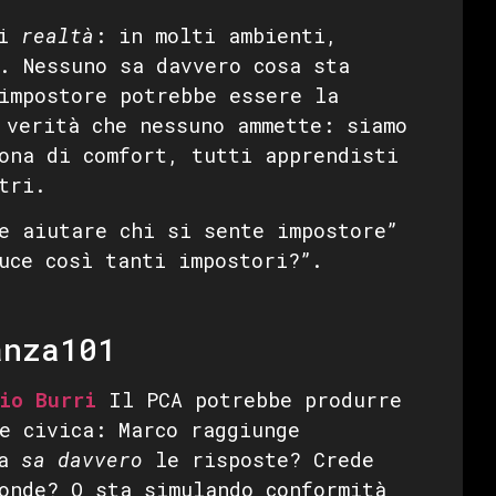
di
realtà
: in molti ambienti,
. Nessuno sa davvero cosa sta
impostore potrebbe essere la
 verità che nessuno ammette: siamo
ona di comfort, tutti apprendisti
tri.
e aiutare chi si sente impostore”
uce così tanti impostori?”.
anza101
io Burri
Il PCA potrebbe produrre
e civica: Marco raggiunge
ma
sa davvero
le risposte? Crede
onde? O sta simulando conformità