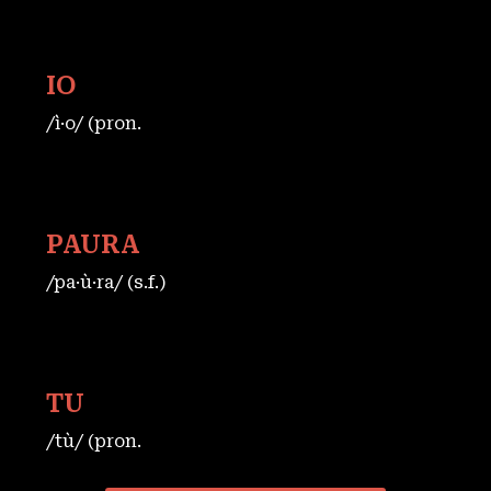
IO
/ì·o/ (pron.
PAURA
/pa·ù·ra/ (s.f.)
TU
/tù/ (pron.