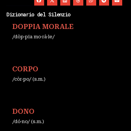
Dizionario del Silenzio
DOPPIA MORALE
/dòp·pia mo·rà·le/
CORPO
/còr·po/ (s.m.)
DONO
/dó·no/ (s.m.)