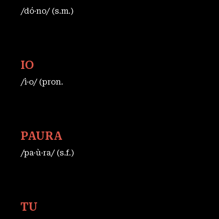
/dó·no/ (s.m.)
IO
/ì·o/ (pron.
PAURA
/pa·ù·ra/ (s.f.)
TU