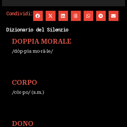
Condividi:
Dizionario del Silenzio
DOPPIA MORALE
/dòp·pia mo·rà·le/
CORPO
/còr·po/ (s.m.)
DONO