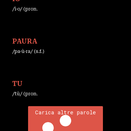
/ì·o/ (pron.
PAURA
/pa·ù·ra/ (s.f.)
TU
/tù/ (pron.
Carica altre parole