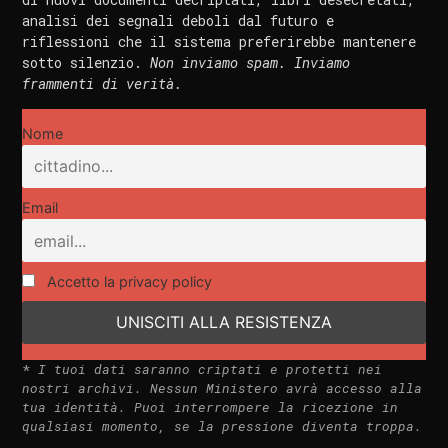
analisi dei segnali deboli dal futuro e
riflessioni che il sistema preferirebbe mantenere
sotto silenzio.
Non inviamo spam. Inviamo
frammenti di verità.
Nome
Email
Accetto la privacy policy
*
I tuoi dati saranno criptati e protetti nei
nostri archivi. Nessun Ministero avrà accesso alla
tua identità. Puoi interrompere la ricezione in
qualsiasi momento, se la pressione diventa troppa.