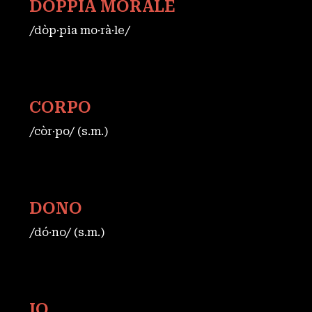
DOPPIA MORALE
/dòp·pia mo·rà·le/
CORPO
/còr·po/ (s.m.)
DONO
/dó·no/ (s.m.)
IO