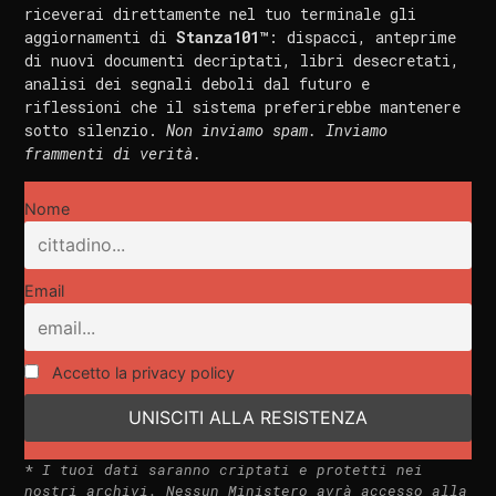
riceverai direttamente nel tuo terminale gli
aggiornamenti di
Stanza101™
: dispacci, anteprime
di nuovi documenti decriptati, libri desecretati,
analisi dei segnali deboli dal futuro e
riflessioni che il sistema preferirebbe mantenere
sotto silenzio.
Non inviamo spam. Inviamo
frammenti di verità.
Nome
Email
Accetto la privacy policy
*
I tuoi dati saranno criptati e protetti nei
nostri archivi. Nessun Ministero avrà accesso alla