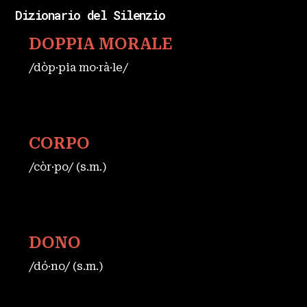
Dizionario del Silenzio
DOPPIA MORALE
/dòp·pia mo·rà·le/
CORPO
/còr·po/ (s.m.)
DONO
/dó·no/ (s.m.)