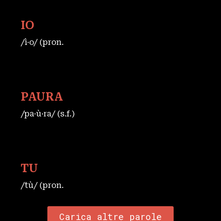
IO
/ì·o/ (pron.
PAURA
/pa·ù·ra/ (s.f.)
TU
/tù/ (pron.
Carica altre parole