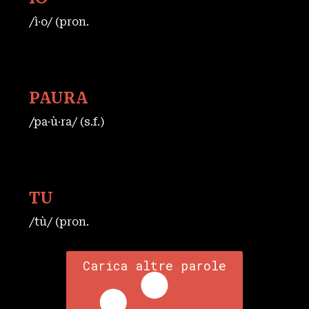
/ì·o/ (pron.
PAURA
/pa·ù·ra/ (s.f.)
TU
/tù/ (pron.
Carica altre parole