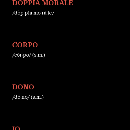
DOPPIA MORALE
/dòp·pia mo·rà·le/
CORPO
/còr·po/ (s.m.)
DONO
/dó·no/ (s.m.)
IO