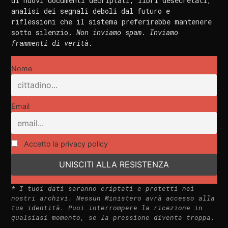
di nuovi documenti decriptati, libri desecretati,
analisi dei segnali deboli dal futuro e
riflessioni che il sistema preferirebbe mantenere
sotto silenzio.
Non inviamo spam. Inviamo
frammenti di verità.
Nome
Email
Accetto la privacy policy
*
I tuoi dati saranno criptati e protetti nei
nostri archivi. Nessun Ministero avrà accesso alla
tua identità. Puoi interrompere la ricezione in
qualsiasi momento, se la pressione diventa troppa.