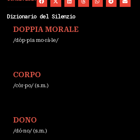
Dizionario del Silenzio
DOPPIA MORALE
/dòp·pia mo·rà·le/
CORPO
/còr·po/ (s.m.)
DONO
/dó·no/ (s.m.)