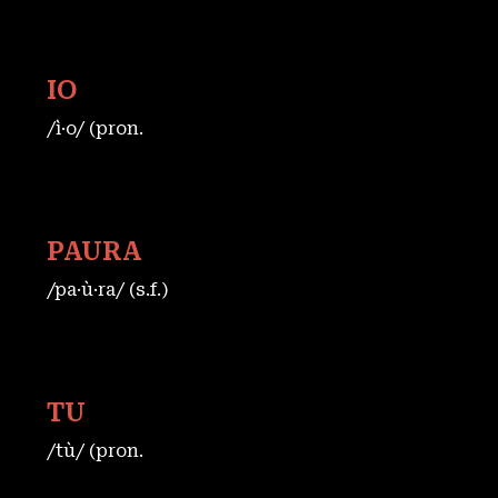
IO
/ì·o/ (pron.
PAURA
/pa·ù·ra/ (s.f.)
TU
/tù/ (pron.