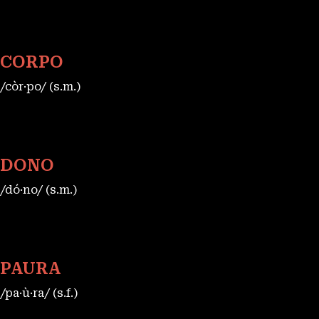
CORPO
/còr·po/ (s.m.)
DONO
/dó·no/ (s.m.)
PAURA
/pa·ù·ra/ (s.f.)