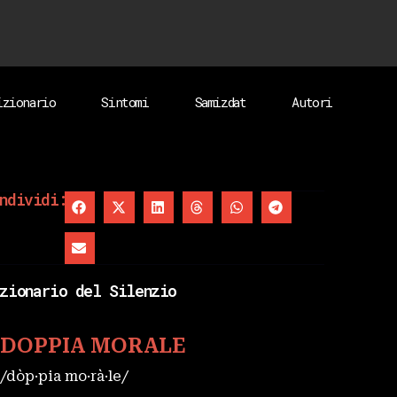
izionario
Sintomi
Samizdat
Autori
ndividi:
zionario del Silenzio
DOPPIA MORALE
/dòp·pia mo·rà·le/