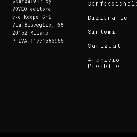
Stanza101™ by
Confessional
VOVEO editore
c/o Kdope Srl
Dizionario
Via Bisceglie, 68
Sintomi
20152 Milano
P.IVA 11771560965
Samizdat
Archivio
Proibito