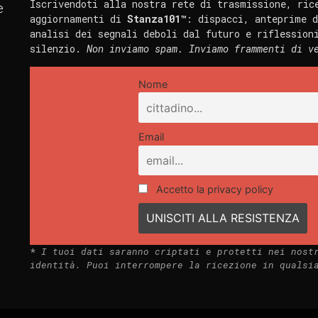
Iscrivendoti alla nostra rete di trasmissione, ric
e
aggiornamenti di
Stanza101™
: dispacci, anteprime d
analisi dei segnali deboli dal futuro e riflession
silenzio.
Non inviamo spam. Inviamo frammenti di v
Nome
Email
Accetto la privacy policy
*
I tuoi dati saranno criptati e protetti nei nost
identità. Puoi interrompere la ricezione in qualsi