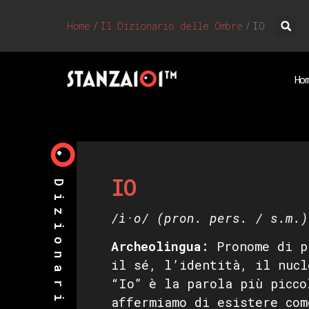
Home
/
Il Dizionario delle Ombre
/
IO
Ho
IO
/ì·o/
(pron. pers. / s.m.)
Archeolingua:
Pronome di p
il sé, l’identità, il nucl
“Io” è la parola più picco
affermiamo di esistere com