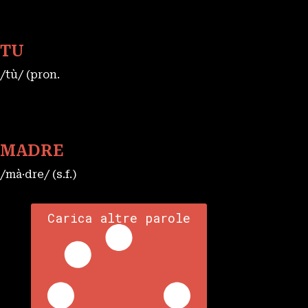
TU
/tù/ (pron.
MADRE
/mà·dre/ (s.f.)
Carica altre parole