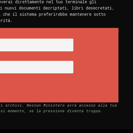
everai direttamente nel tuo terminale gli
i nuovi documenti decriptati, libri desecretati,
i che il sistema preferirebbe mantenere sotto
erità.
ri archivi. Nessun Ministero avrà accesso alla tua
asi momento, se la pressione diventa troppa.