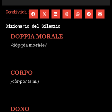
Condividi:
Dizionario del Silenzio
DOPPIA MORALE
/dòp·pia mo·rà·le/
CORPO
/còr·po/ (s.m.)
DONO