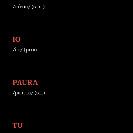
/dó·no/ (s.m.)
IO
/ì·o/ (pron.
PAURA
/pa·ù·ra/ (s.f.)
TU