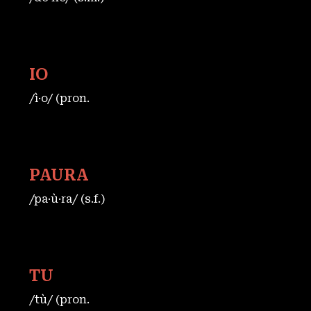
IO
/ì·o/ (pron.
PAURA
/pa·ù·ra/ (s.f.)
TU
/tù/ (pron.