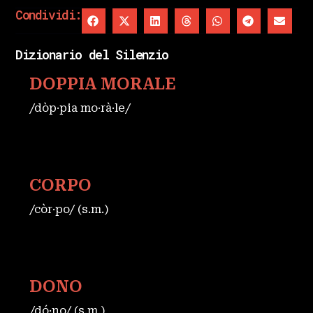
Condividi:
Dizionario del Silenzio
DOPPIA MORALE
/dòp·pia mo·rà·le/
CORPO
/còr·po/ (s.m.)
DONO
/dó·no/ (s.m.)