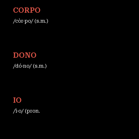
CORPO
/còr·po/ (s.m.)
DONO
/dó·no/ (s.m.)
IO
/ì·o/ (pron.