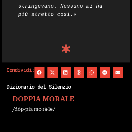
stringevano. Nessuno mi ha
più stretto così.»
Condividi:
Dizionario del Silenzio
DOPPIA MORALE
/dòp·pia mo·rà·le/