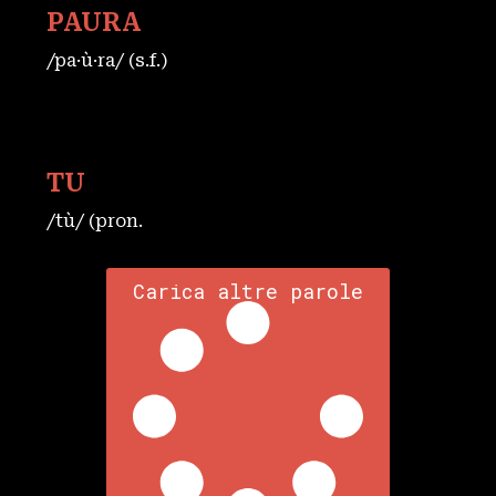
PAURA
/pa·ù·ra/ (s.f.)
TU
/tù/ (pron.
Carica altre parole