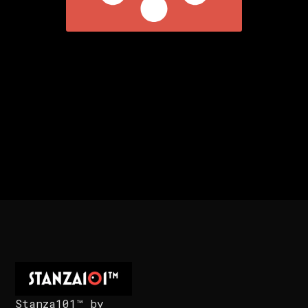
Stanza101™ by