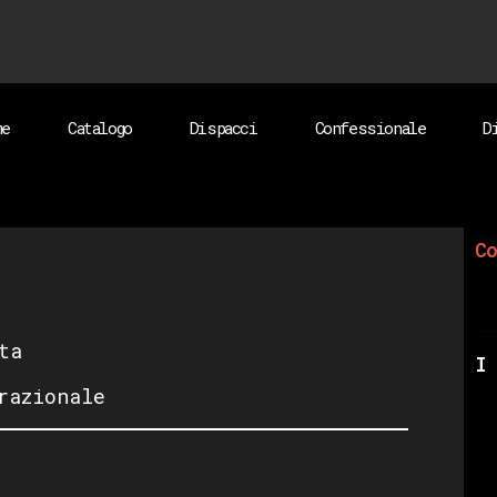
me
Catalogo
Dispacci
Confessionale
D
Co
ta
I 
razionale