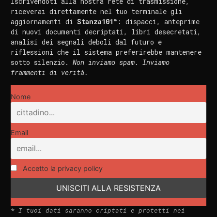
Iscrivendoti alla nostra rete di trasmissione,
riceverai direttamente nel tuo terminale gli
aggiornamenti di
Stanza101™
: dispacci, anteprime
di nuovi documenti decriptati, libri desecretati,
analisi dei segnali deboli dal futuro e
riflessioni che il sistema preferirebbe mantenere
sotto silenzio.
Non inviamo spam. Inviamo
frammenti di verità.
Nome
Email
Accetto la privacy policy
*
I tuoi dati saranno criptati e protetti nei