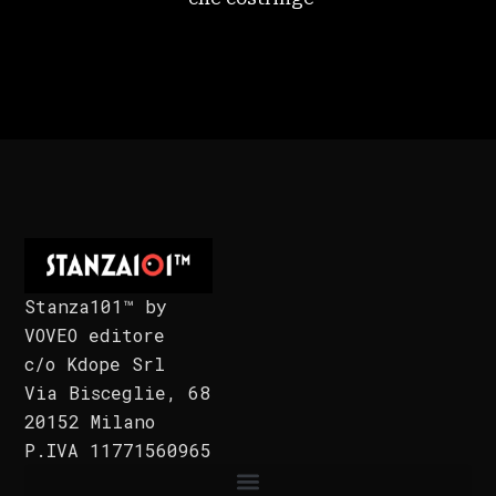
Stanza101™ by
VOVEO editore
c/o Kdope Srl
Via Bisceglie, 68
20152 Milano
P.IVA 11771560965