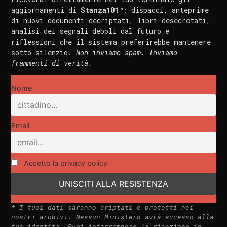
aggiornamenti di
Stanza101™
: dispacci, anteprime
di nuovi documenti decriptati, libri desecretati,
analisi dei segnali deboli dal futuro e
riflessioni che il sistema preferirebbe mantenere
sotto silenzio.
Non inviamo spam. Inviamo
frammenti di verità.
Nome
Email
Accetto la privacy policy
*
I tuoi dati saranno criptati e protetti nei
nostri archivi. Nessun Ministero avrà accesso alla
tua identità. Puoi interrompere la ricezione in