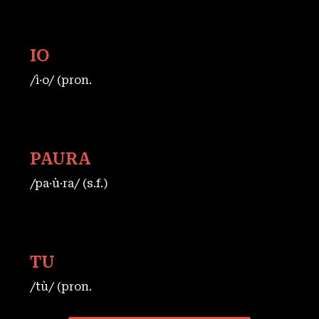
IO
/ì·o/ (pron.
PAURA
/pa·ù·ra/ (s.f.)
TU
/tù/ (pron.