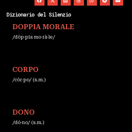
Dizionario del Silenzio
DOPPIA MORALE
/dòp·pia mo·rà·le/
CORPO
/còr·po/ (s.m.)
DONO
/dó·no/ (s.m.)