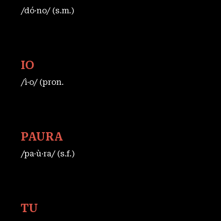
/dó·no/ (s.m.)
IO
/ì·o/ (pron.
PAURA
/pa·ù·ra/ (s.f.)
TU