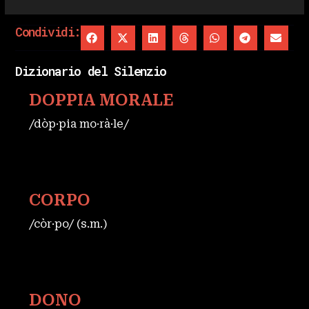
Condividi:
Dizionario del Silenzio
DOPPIA MORALE
/dòp·pia mo·rà·le/
CORPO
/còr·po/ (s.m.)
DONO