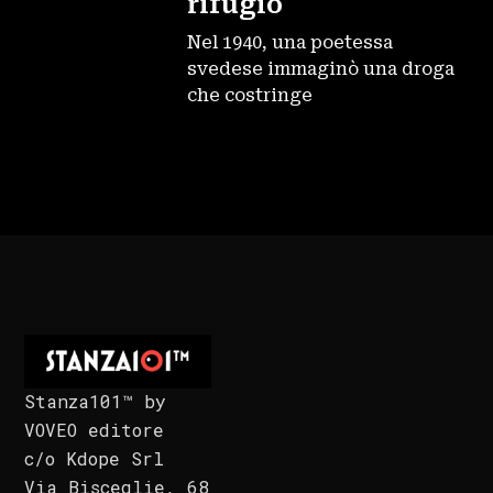
rifugio
Nel 1940, una poetessa
svedese immaginò una droga
che costringe
Stanza101™ by
VOVEO editore
c/o Kdope Srl
Via Bisceglie, 68