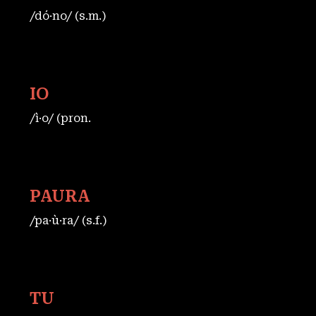
/dó·no/ (s.m.)
IO
/ì·o/ (pron.
PAURA
/pa·ù·ra/ (s.f.)
TU