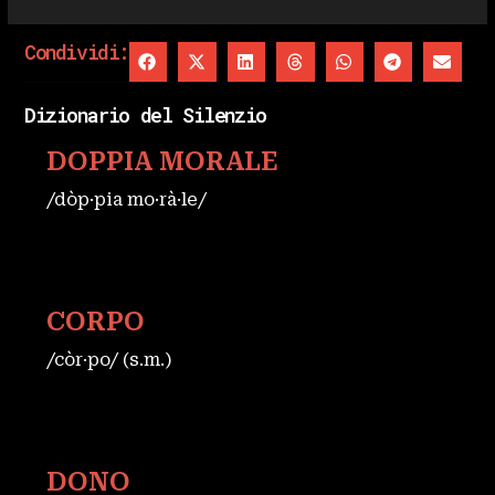
Condividi:
Dizionario del Silenzio
DOPPIA MORALE
/dòp·pia mo·rà·le/
CORPO
/còr·po/ (s.m.)
DONO