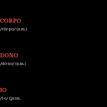
CORPO
/còr·po/ (s.m.)
DONO
/dó·no/ (s.m.)
IO
/ì·o/ (pron.