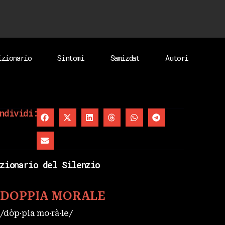
izionario
Sintomi
Samizdat
Autori
ndividi:
zionario del Silenzio
DOPPIA MORALE
/dòp·pia mo·rà·le/