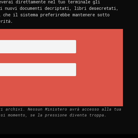
everai direttamente nel tuo terminale gli
i nuovi documenti decriptati, libri desecretati,
i che il sistema preferirebbe mantenere sotto
erità.
ri archivi. Nessun Ministero avrà accesso alla tua
asi momento, se la pressione diventa troppa.