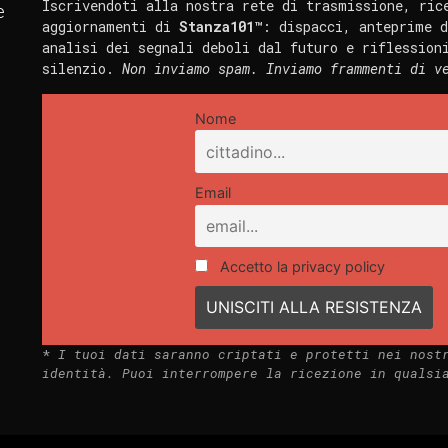
Iscrivendoti alla nostra rete di trasmissione, ric
e
aggiornamenti di
Stanza101™
: dispacci, anteprime d
analisi dei segnali deboli dal futuro e riflession
silenzio.
Non inviamo spam. Inviamo frammenti di v
Nome
Email
Accetto la privacy policy
*
I tuoi dati saranno criptati e protetti nei nost
identità. Puoi interrompere la ricezione in qualsi