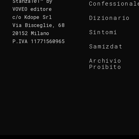
Stanza101™ by
Confessional
VOVEO editore
c/o Kdope Srl
Dizionario
Via Bisceglie, 68
Sintomi
20152 Milano
P.IVA 11771560965
Samizdat
Archivio
Proibito