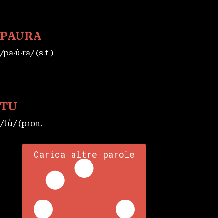
PAURA
/pa·ù·ra/ (s.f.)
TU
/tù/ (pron.
Carica altre parole