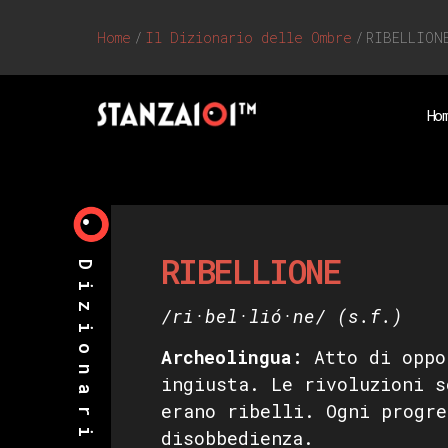
Home
/
Il Dizionario delle Ombre
/
RIBELLION
Ho
RIBELLIONE
/ri·bel·lió·ne/
(s.f.)
Archeolingua
:
Atto di oppo
ingiusta. Le rivoluzioni s
erano ribelli. Ogni progre
disobbedienza.