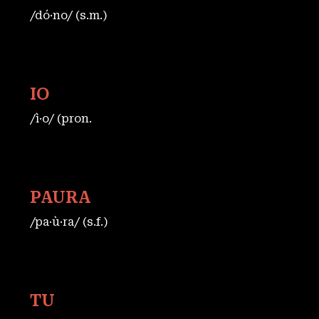
/dó·no/ (s.m.)
IO
/ì·o/ (pron.
PAURA
/pa·ù·ra/ (s.f.)
TU