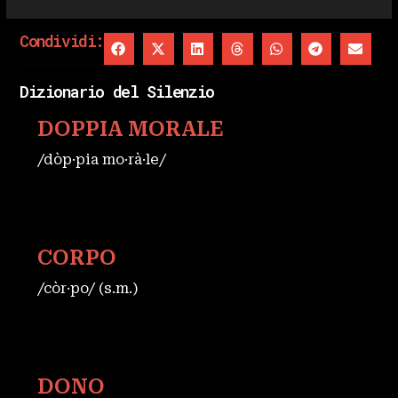
Condividi:
Dizionario del Silenzio
DOPPIA MORALE
/dòp·pia mo·rà·le/
CORPO
/còr·po/ (s.m.)
DONO