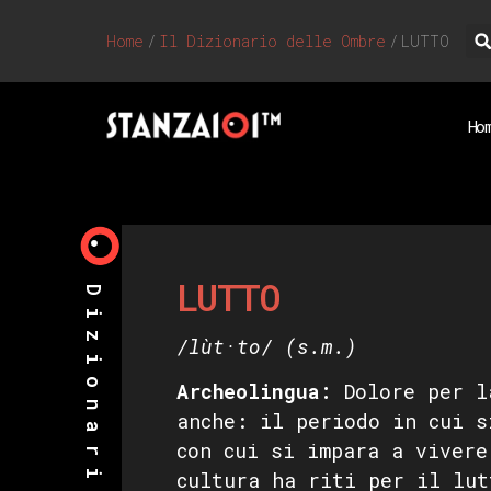
Home
/
Il Dizionario delle Ombre
/
LUTTO
Ho
LUTTO
/lùt·to/
(s.m.)
Archeolingua
:
Dolore per l
anche: il periodo in cui s
con cui si impara a vivere
cultura ha riti per il lut