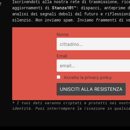
Iscrivendoti alla nostra rete di trasmissione, ric
e
aggiornamenti di
Stanza101™
: dispacci, anteprime d
analisi dei segnali deboli dal futuro e riflession
silenzio.
Non inviamo spam. Inviamo frammenti di v
Nome
Email
Accetto la privacy policy
*
I tuoi dati saranno criptati e protetti nei nost
identità. Puoi interrompere la ricezione in qualsi