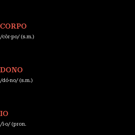
CORPO
/còr·po/ (s.m.)
DONO
/dó·no/ (s.m.)
IO
/ì·o/ (pron.