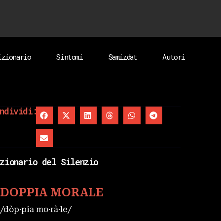
izionario
Sintomi
Samizdat
Autori
ndividi:
zionario del Silenzio
DOPPIA MORALE
/dòp·pia mo·rà·le/