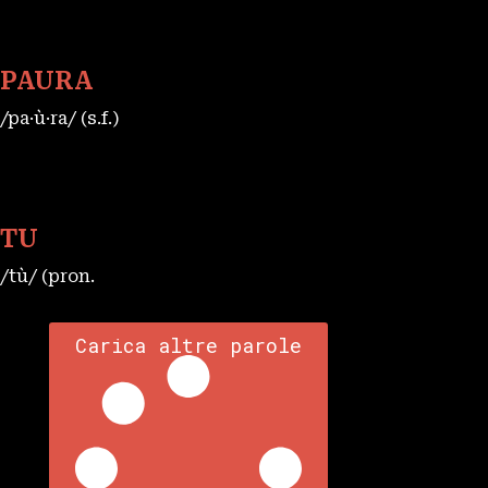
PAURA
/pa·ù·ra/ (s.f.)
TU
/tù/ (pron.
Carica altre parole