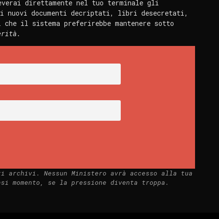
everai direttamente nel tuo terminale gli
i nuovi documenti decriptati, libri desecretati,
i che il sistema preferirebbe mantenere sotto
erità.
ri archivi. Nessun Ministero avrà accesso alla tua
asi momento, se la pressione diventa troppa.