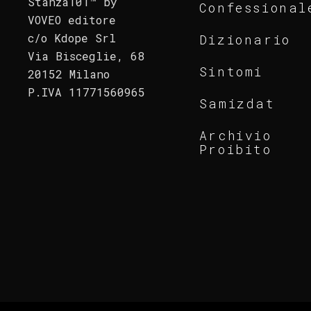
Stanza101™ by
Confessional
VOVEO editore
c/o Kdope Srl
Dizionario
Via Bisceglie, 68
Sintomi
20152 Milano
P.IVA 11771560965
Samizdat
Archivio
Proibito