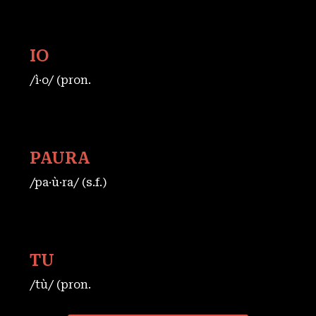
IO
/ì·o/ (pron.
PAURA
/pa·ù·ra/ (s.f.)
TU
/tù/ (pron.