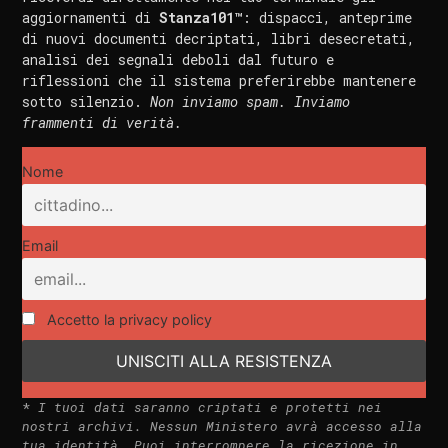
aggiornamenti di
Stanza101™
: dispacci, anteprime
di nuovi documenti decriptati, libri desecretati,
analisi dei segnali deboli dal futuro e
riflessioni che il sistema preferirebbe mantenere
sotto silenzio.
Non inviamo spam. Inviamo
frammenti di verità.
Nome
Email
Accetto la privacy policy
*
I tuoi dati saranno criptati e protetti nei
nostri archivi. Nessun Ministero avrà accesso alla
tua identità. Puoi interrompere la ricezione in