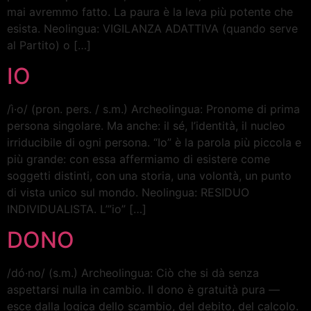
mai avremmo fatto. La paura è la leva più potente che
esista. Neolingua: VIGILANZA ADATTIVA (quando serve
al Partito) o […]
IO
/ì·o/ (pron. pers. / s.m.) Archeolingua: Pronome di prima
persona singolare. Ma anche: il sé, l’identità, il nucleo
irriducibile di ogni persona. “Io” è la parola più piccola e
più grande: con essa affermiamo di esistere come
soggetti distinti, con una storia, una volontà, un punto
di vista unico sul mondo. Neolingua: RESIDUO
INDIVIDUALISTA. L’”io” […]
DONO
/dó·no/ (s.m.) Archeolingua: Ciò che si dà senza
aspettarsi nulla in cambio. Il dono è gratuità pura —
esce dalla logica dello scambio, del debito, del calcolo.